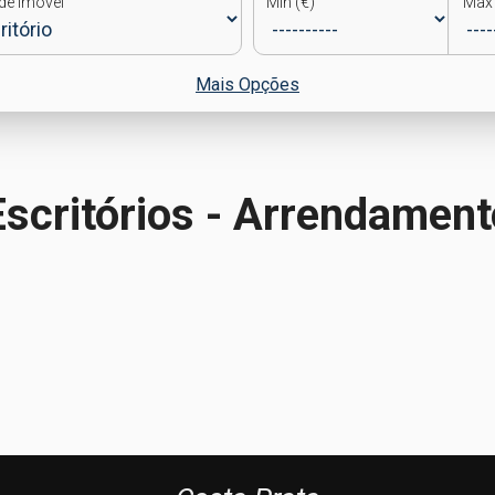
de Imóvel
Min (€)
Max 
Mais Opções
Escritórios - Arrendament