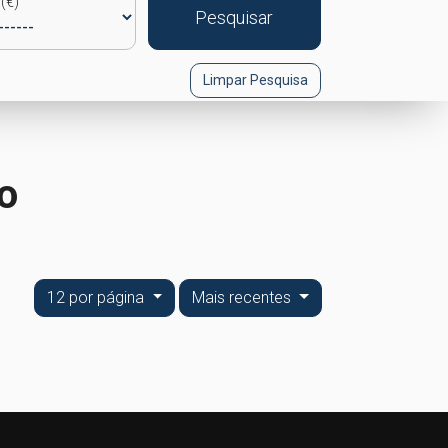
(€)
Pesquisar
Limpar Pesquisa
o
12 por página
Mais recentes