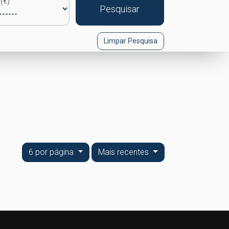
(€)
Pesquisar
Limpar Pesquisa
o
6 por página
Mais recentes