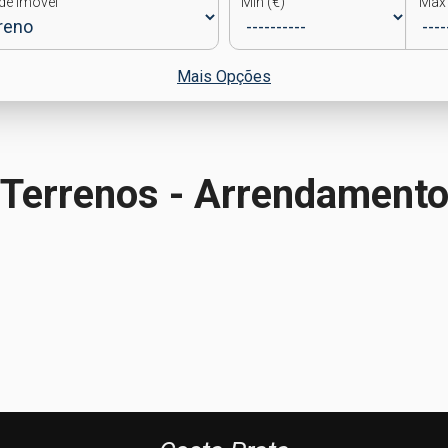
de Imóvel
Min (€)
Max 
Mais Opções
Terrenos - Arrendament