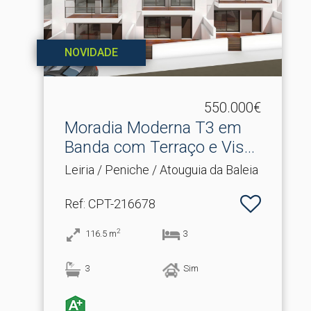
NOVIDADE
550.000€
Moradia Moderna T3 em
Banda com Terraço e Vis.​..
Leiria / Peniche / Atouguia da Baleia
Ref
: CPT-216678
2
116.5
m
3
3
Sim