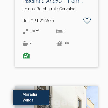
Piscina e Anexo T1 em.​..
Leiria / Bombarral / Carvalhal
Ref
: CPT-216675
2
170
m
3
2
Sim
Moradia
Venda