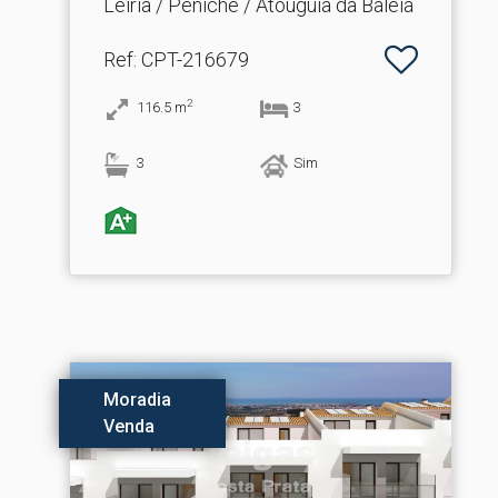
Leiria / Peniche / Atouguia da Baleia
Ref
: CPT-216679
2
116.5
m
3
3
Sim
Moradia
Venda