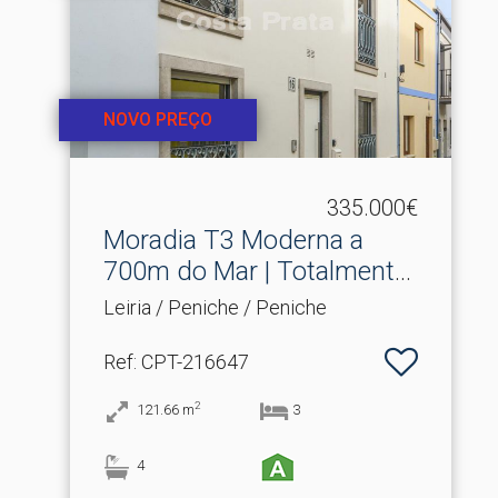
NOVO PREÇO
335.000€
Moradia T3 Moderna a
700m do Mar | Totalmente.​
..
Leiria / Peniche / Peniche
Ref
: CPT-216647
2
121.66
m
3
4