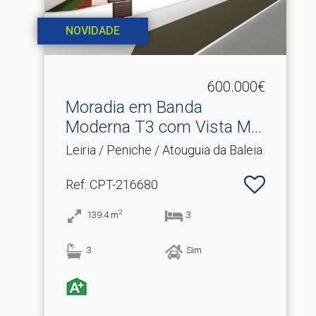
NOVIDADE
600.000€
Moradia em Banda
Moderna T3 com Vista Mar
em .​..
Leiria / Peniche / Atouguia da Baleia
Ref
: CPT-216680
2
139.4
m
3
3
Sim