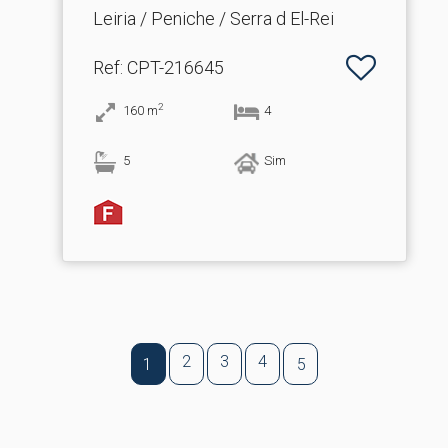
Leiria / Peniche / Serra d El-Rei
Ref
: CPT-216645
2
160
m
4
5
Sim
2
3
4
1
5