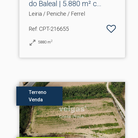
do Baleal | 5.​880 m² c...
Leiria / Peniche / Ferrel
Ref
: CPT-216655
2
5880
m
Terreno
Venda