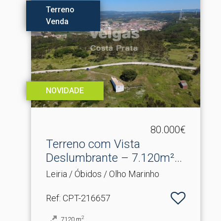
Terreno
Venda
NOVIDADE
80.000€
Terreno com Vista
Deslumbrante – 7.​120m²
com ...
Leiria / Óbidos / Olho Marinho
Ref
: CPT-216657
2
7120
m