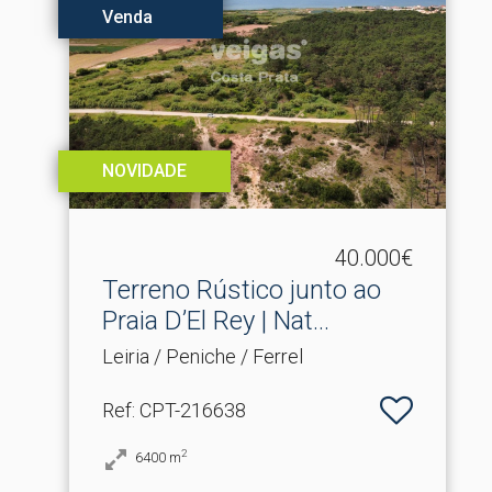
Venda
NOVIDADE
40.000€
Terreno Rústico junto ao
Praia D’El Rey | Nat.​..
Leiria / Peniche / Ferrel
Ref
: CPT-216638
2
6400
m