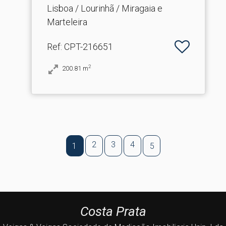
Mirag.​..
Lisboa / Lourinhã / Miragaia e
Marteleira
Ref
: CPT-216651
2
200.81
m
2
3
4
1
5
Costa Prata