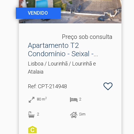
VENDIDO
Preço sob consulta
Apartamento T2
Condomínio - Seixal -
Lourinhã.​..
Lisboa / Lourinhã / Lourinhã e
Atalaia
Ref
: CPT-214948
2
80
m
2
2
Sim