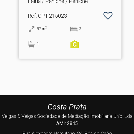
Leiria / Peniche / Peniche
Ref
: CPT-215023
2
97
m
2
1
Costa Prata
Veigas & Veigas Sociedade de Mediação Imobiliaria Unip. Lda
AMI: 2845
Rua Alexandre Herculano, 84, Rés do Chão