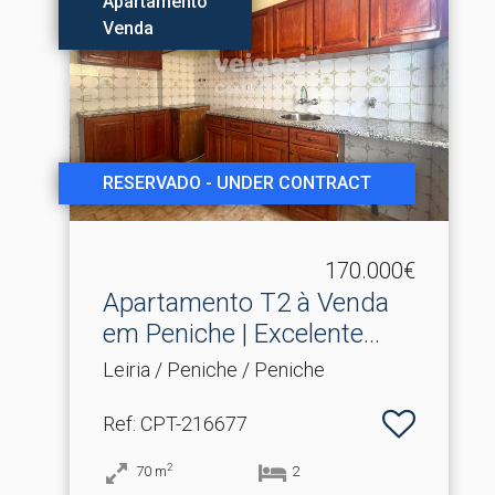
Apartamento
Venda
RESERVADO - UNDER CONTRACT
170.000€
Apartamento T2 à Venda
em Peniche | Excelente.​..
Leiria / Peniche / Peniche
Ref
: CPT-216677
2
70
m
2