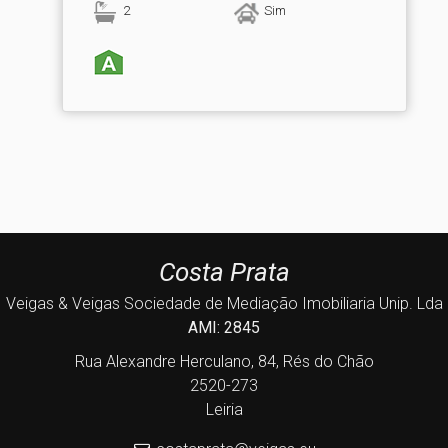
2
Sim
Costa Prata
Veigas & Veigas Sociedade de Mediação Imobiliaria Unip. Lda
AMI: 2845
Rua Alexandre Herculano, 84, Rés do Chão
2520-273
Leiria