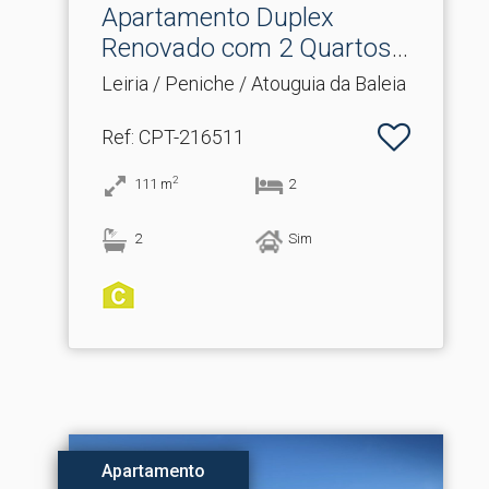
Apartamento Duplex
Renovado com 2 Quartos
e G.​..
Leiria / Peniche / Atouguia da Baleia
Ref
: CPT-216511
2
111
m
2
2
Sim
Apartamento