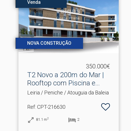
Venda
NOVA CONSTRUÇÃO
350.000€
T2 Novo a 200m do Mar |
Rooftop com Piscina e.​..
Leiria / Peniche / Atouguia da Baleia
Ref
: CPT-216630
2
81.1
m
2